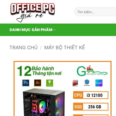
Bỏ
qua
Tìm
kiếm:
nội
dung
DANH MỤC SẢN PHẨM
TRANG CHỦ
/
MÁY BỘ THIẾT KẾ