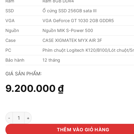
Ram
Ram 8GB DDR4
SSD
Ổ cứng SSD 256GB sata III
VGA
VGA GeForce GT 1030 2GB GDDR5
Nguồn
Nguồn MIK S-Power 500
Case
CASE XIGMATEK MYX AIR 3F
PC
Phím chuột Logitech K120/B100/Lót chuột/
Bảo hành
12 tháng
GIÁ SẢN PHẨM:
9.200.000
₫
Máy tính Core i3 12100/Ram 8GB/SSD 256GB/VGA 1030 2GB 
THÊM VÀO GIỎ HÀNG