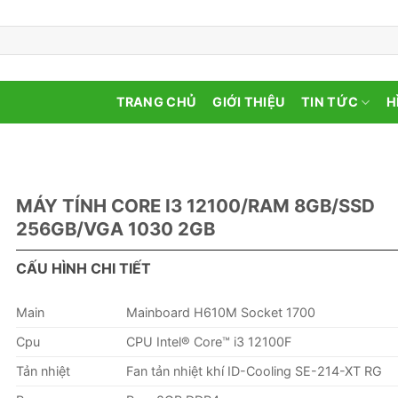
TRANG CHỦ
GIỚI THIỆU
TIN TỨC
H
MÁY TÍNH CORE I3 12100/RAM 8GB/SSD
256GB/VGA 1030 2GB
CẤU HÌNH CHI TIẾT
Main
Mainboard H610M Socket 1700
Cpu
CPU Intel® Core™ i3 12100F
Tản nhiệt
Fan tản nhiệt khí ID-Cooling SE-214-XT RG