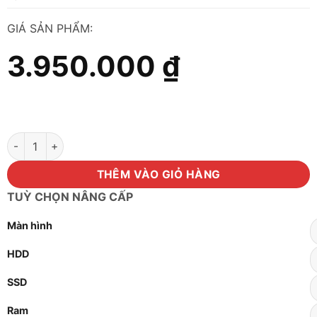
GIÁ SẢN PHẨM:
3.950.000
₫
Máy tính i7 4770/ram 8GB/SSD 128GB số lượng
THÊM VÀO GIỎ HÀNG
TUỲ CHỌN NÂNG CẤP
Màn hình
HDD
SSD
Ram