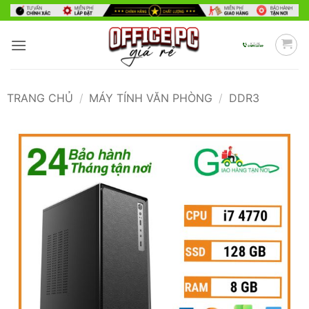
Bỏ
qua
nội
dung
TRANG CHỦ
/
MÁY TÍNH VĂN PHÒNG
/
DDR3