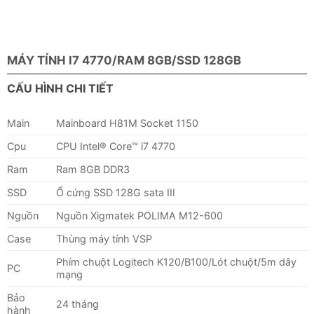
MÁY TÍNH I7 4770/RAM 8GB/SSD 128GB
CẤU HÌNH CHI TIẾT
Main
Mainboard H81M Socket 1150
Cpu
CPU Intel® Core™ i7 4770
Ram
Ram 8GB DDR3
SSD
Ổ cứng SSD 128G sata III
Nguồn
Nguồn Xigmatek POLIMA M12-600
Case
Thùng máy tính VSP
Phím chuột Logitech K120/B100/Lót chuột/5m dây
PC
mạng
Bảo
24 tháng
hành