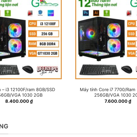
h – i3 12100F/ram 8GB/SSD
Máy tính Core i7 7700/Ra
56GB/VGA 1030 2GB
256GB/VGA 1030 2
8.400.000
₫
7.600.000
₫
ÒNG