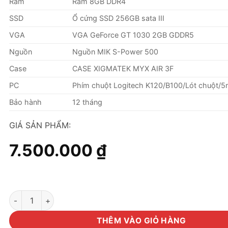
Ram
Ram 8GB DDR4
SSD
Ổ cứng SSD 256GB sata III
VGA
VGA GeForce GT 1030 2GB GDDR5
Nguồn
Nguồn MIK S-Power 500
Case
CASE XIGMATEK MYX AIR 3F
PC
Phím chuột Logitech K120/B100/Lót chuột/
Bảo hành
12 tháng
GIÁ SẢN PHẨM:
7.500.000
₫
Máy tính Core i5 8400/Ram 8GB/SSD 256GB/VGA 1030 2GB 
THÊM VÀO GIỎ HÀNG