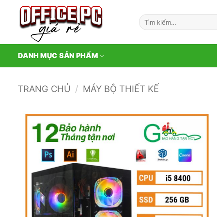
Bỏ
qua
Tìm
kiếm:
nội
dung
DANH MỤC SẢN PHẨM
TRANG CHỦ
/
MÁY BỘ THIẾT KẾ