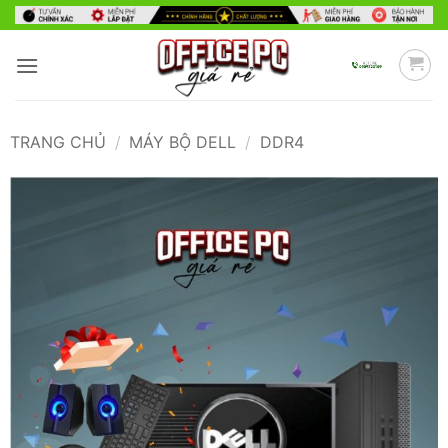
Bỏ
qua
nội
dung
TRANG CHỦ
/
MÁY BỘ DELL
/
DDR4