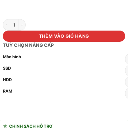
Máy bộ Dell CPU G6400/Ram 8GB/SSD 128GB/Màn hình máy tín
THÊM VÀO GIỎ HÀNG
TUỲ CHỌN NÂNG CẤP
Màn hình
SSD
HDD
RAM
CHÍNH SÁCH HỖ TRỢ