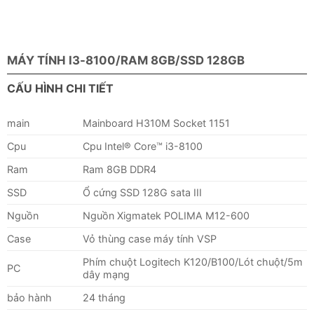
MÁY TÍNH I3-8100/RAM 8GB/SSD 128GB
CẤU HÌNH CHI TIẾT
main
Mainboard H310M Socket 1151
Cpu
Cpu Intel® Core™ i3-8100
Ram
Ram 8GB DDR4
SSD
Ổ cứng SSD 128G sata III
Nguồn
Nguồn Xigmatek POLIMA M12-600
Case
Vỏ thùng case máy tính VSP
Phím chuột Logitech K120/B100/Lót chuột/5m
PC
dây mạng
bảo hành
24 tháng