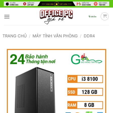
Bỏ
qua
nội
dung
TRANG CHỦ
/
MÁY TÍNH VĂN PHÒNG
/
DDR4