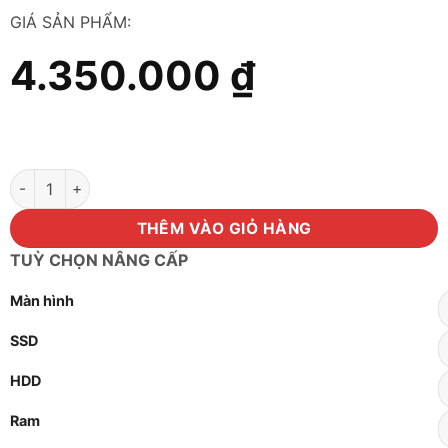
GIÁ SẢN PHẨM:
4.350.000
₫
Máy tính i3-8100/ram 8GB/SSD 128GB số lượng
THÊM VÀO GIỎ HÀNG
TUỲ CHỌN NÂNG CẤP
Màn hình
SSD
HDD
Ram