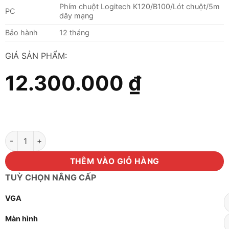
Phím chuột Logitech K120/B100/Lót chuột/5m
PC
dây mạng
Bảo hành
12 tháng
GIÁ SẢN PHẨM:
12.300.000
₫
Máy tính Core i7 12700/Ram 8GB/SSD 256GB/VGA 1030 2GB s
THÊM VÀO GIỎ HÀNG
TUỲ CHỌN NÂNG CẤP
VGA
Màn hình