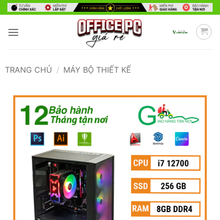
Bỏ
qua
nội
dung
TRANG CHỦ
/
MÁY BỘ THIẾT KẾ